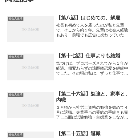
【第八話】はじめての、解雇
社会人生活
社長も初めて人を雇ったのが私と先輩
で、そこから約１年。先輩は社会人経験
もあり、前職でも広告に携わっていたの
で仕事にすんなり対応できていたのです
が私はというと、社会人未経験で、広告
もビジネスマナーも何もかもイチから教
える必要がありそこまでやっ...
【第十七話】仕事よりも結婚
社会人生活
気づけば、プロポーズされてから１年が
経過。相変わらずの遠距離恋愛を継続中
でした。その頃の私は、ずっと仕事で成
果を出せずに苦しかったところから宣伝
会議賞を受賞してやっと一つの成果が出
せた。そして、授賞式で新しい働き方を
している人に出会い今勤め...
【第二十六話】勉強と、家事と、
社会人生活
内職
３月頃から社労士資格の勉強を始めて４
月に退職。失業手当の受給の手続きも完
了し当面は試験勉強・主婦業をしながら
８月末の本試験に臨むことにしました。
資格学校の講座受講も考えましたが時間
もないので、１回目の試験後から始まる
【第二十五話】退職
社会人生活
講座開始から受講する方が...