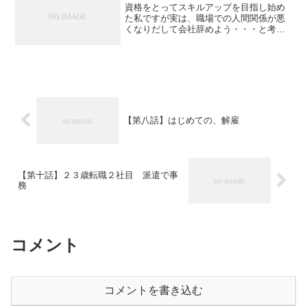
資格をとってスキルアップを目指し始め
た私ですが実は、職場での人間関係が悪
くなりだして会社辞めよう・・・と考え
ていました。転職するにしても、今の私
のままだと給与などの待遇・条件がよく
なるような転職は難しいなと思ったこと
も、資格取得への大きなモ...
【第八話】はじめての、解雇
【第十話】２３歳転職２社目 派遣で事
務
コメント
コメントを書き込む