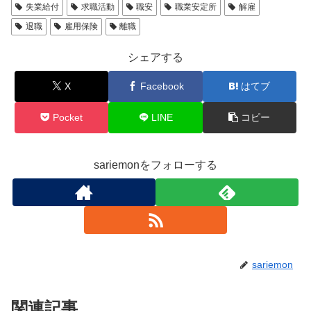
失業給付
求職活動
職安
職業安定所
解雇
退職
雇用保険
離職
シェアする
X
Facebook
はてブ
Pocket
LINE
コピー
sariemonをフォローする
sariemon
関連記事