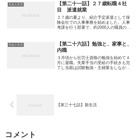
した。講師は毎回変わり、現役のコピー
【第二十一話】２７歳転職４社
社会人生活
ライターやCMプランナー...
目 派遣就業
２７歳の夏より、紹介予定派遣として保
険会社での人事事務を始めました。人事
考課を行う部署で、約2000人の職員の成
績管理に関する業務を行い主にExcelの
VLOOKUP関数・IF関数・SUM関数で資
料作成。Wordもそれなりに使いました。
【第二十六話】勉強と、家事と、
社会人生活
とに...
内職
３月頃から社労士資格の勉強を始めて４
月に退職。失業手当の受給の手続きも完
了し当面は試験勉強・主婦業をしながら
８月末の本試験に臨むことにしました。
資格学校の講座受講も考えましたが時間
もないので、１回目の試験後から始まる
講座開始から受講する方が...
【第三十七話】新生活
コメント