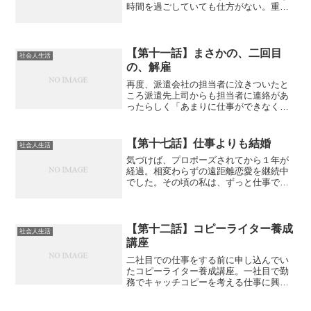
時間を過ごしていても仕方がない。重い
腰をようやく上げようと、またまた転職
活動を開始。何をしたいということもな
く、大したキャリアもないアラサー女の
転職活動は、そうそううま...
【第十一話】まさかの、二回目
社会人生活
の、解雇
再度、派遣会社の担当者に泣きついたと
ころ派遣先上司からも担当者に連絡があ
ったらしく「あまりに仕事ができなくて
困ってるからもう明日からこないでほし
い」とのこと。就業開始して２〜３週間
で、派遣終了。事実上、またもやクビに
【第十七話】仕事よりも結婚
社会人生活
なってしまいました。ここ...
気づけば、プロポーズされてから１年が
経過。相変わらずの遠距離恋愛を継続中
でした。その頃の私は、ずっと仕事で成
果を出せずに苦しかったところから宣伝
会議賞を受賞してやっと一つの成果が出
せた。そして、授賞式で新しい働き方を
している人に出会い今勤め...
【第十二話】コピーライター養成
社会人生活
講座
二社目での仕事をする前に申し込んでい
たコピーライター養成講座。一社目で勤
務でキャッチコピーを考える仕事に興味
を持ち、先輩や社長にも勧められていた
ので無職だけど、とりあえず行ってみま